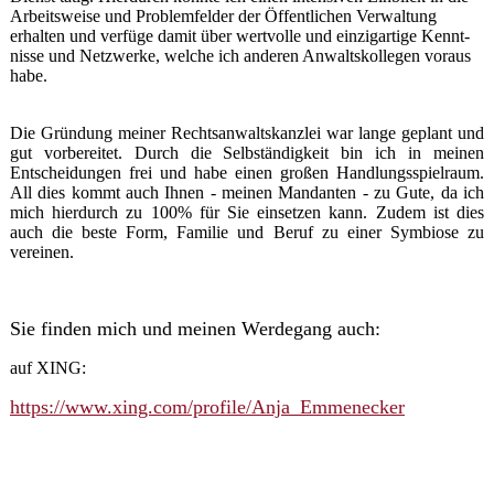
Arbeitsweise und Problem­felder der Öffentlichen Verwaltung
erhalten und verfüge damit über wertvolle und einzig­artige Kennt­
nisse und Netzwerke, welche ich anderen Anwalts­kollegen voraus
habe.
Die Gründung meiner Rechtsanwaltskanzlei war lange geplant und
gut vorbereitet. Durch die Selbstän­digkeit bin ich in meinen
Entschei­dungen frei und habe einen großen Handlungs­spielraum.
All dies kommt auch Ihnen - meinen Mandanten - zu Gute, da ich
mich hier­durch zu 100% für Sie einsetzen kann. Zudem ist dies
auch die beste Form, Familie und Beruf zu einer Symbiose zu
vereinen.
Sie finden mich und meinen Werdegang auch:
auf XING:
https://www.xing.com/profile/Anja_Emmenecker