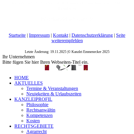
Kirchstraße 9, 79739 Schwörstadt-Dossenbach/ Oberrheinplatz 5, 79618
Rheinfelden
info@kanzlei-advocare.de
Startseite
|
Impressum
|
Kontakt
|
Datenschutzerklärung
|
Seite
weiterempfehlen
Letzte Änderung: 19.11.2025 |© Kanzlei Emmenecker 2025
Ihr Unternehmen
Bitte fügen Sie hier Ihren Webseiten-Titel ein.
HOME
AKTUELLES
Termine & Veranstaltungen
Neuigkeiten & Urlaubszeiten
KANZLEIPROFIL
Philosophie
Rechtsanwältin
Kompetenzen
Kosten
RECHTSGEBIETE
Agrarrecht