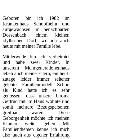
Geboren bin ich 1982 im
Krankenhaus Schopfheim und
auf­gewachsen im benachbarten
Dossenbach, einem kleinen
idyllischen Dorf, wo ich auch
heute mit meiner Familie lebe.
Mittlerweile bin ich verheiratet
und habe zwei Kinder. In
unserem Mehrgenerationenhaus
leben auch meine Eltern, ein heut­
zu­tage leider immer seltener
gelebtes Fami­lienmodell. Schon
als Kind hatte ich es sehr
genossen, dass unsere Uroma
Ger­trud mit im Haus wohnte und
somit meh­rere Bezugspersonen
greifbar waren. Diese
Geborgenheit möchte ich meinen
Kindern weiter geben. Mit
Familienthemen kenne ich mich
also auch aus eigener Erfahrung